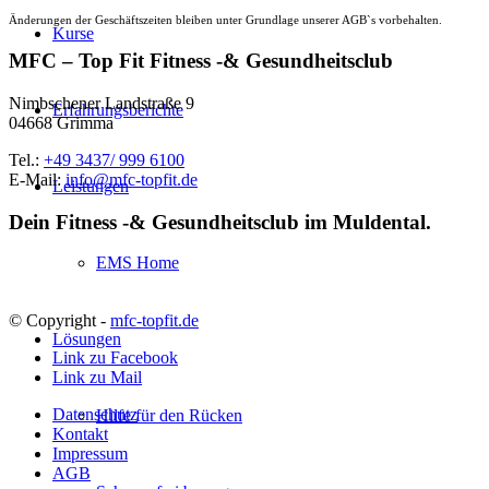
Änderungen der Geschäftszeiten bleiben unter Grundlage unserer AGB`s vorbehalten.
Kurse
MFC – Top Fit Fitness -& Gesundheitsclub
Nimbschener Landstraße 9
Erfahrungsberichte
04668 Grimma
Tel.:
+49 3437/ 999 6100
E-Mail:
info@mfc-topfit.de
Leistungen
Dein Fitness -& Gesundheitsclub im Muldental.
EMS Home
© Copyright -
mfc-topfit.de
Lösungen
Link zu Facebook
Link zu Mail
Datenschutz
Hilfe für den Rücken
Kontakt
Impressum
AGB