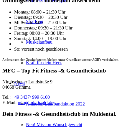
Öffnungszeiten – momentan abweichend
Schmerzfrei bewegen
Montag: 08:00 – 21:30 Uhr
Dienstag: 09:30 – 20:30 Uhr
Straffung
Mittwoch: 8:00 – 21:00 Uhr
Donnerstag: 09:30 – 21:30 Uhr
Freitag: 08:00 – 20:30 Uhr
Samstag: 14:00 – 19:00 Uhr
Muskelaufbau
So: vorerst noch geschlossen
Änderungen der Geschäftszeiten bleiben unter Grundlage unserer AGB`s vorbehalten.
Kraft für dein Herz
MFC – Top Fit Fitness -& Gesundheitsclub
Nimbschener Landstraße 9
News
04668 Grimma
Tel.:
+49 3437/ 999 6100
E-Mail:
info@mfc-topfit.de
Anlaufen-Laufbandaktion 2022
Dein Fitness -& Gesundheitsclub im Muldental.
Neu! Mission Wunschgewicht