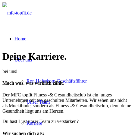
Home
Deine Karriere
.
Über uns
bei uns!
Ron Haferkorn Geschäftsführer
Mach was, was wirklich zählt.
Der MFC topfit Fitness -& Gesundheitsclub ist ein junges
Unternehmen mit top geschulten Mitarbeiten. Wir sehen uns nicht
Unser Team
als Muckibude, sondern als Fitness -& Gesundheitsclub, denn deine
Gesundheit liegt uns am Herzen.
Du hast Lust unser Team zu verstärken?
Karriere
Wir suchen dich als: