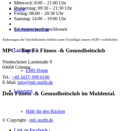
Mittwoch: 8:00 – 21:00 Uhr
Donnerstag: 09:30 – 21:30 Uhr
Kurse
Freitag: 08:00 – 20:30 Uhr
Samstag: 14:00 – 19:00 Uhr
So: vorerst noch geschlossen
Erfahrungsberichte
Änderungen der Geschäftszeiten bleiben unter Grundlage unserer AGB`s vorbehalten.
Leistungen
MFC – Top Fit Fitness -& Gesundheitsclub
Nimbschener Landstraße 9
04668 Grimma
EMS Home
Tel.:
+49 3437/ 999 6100
E-Mail:
info@mfc-topfit.de
Lösungen
Dein Fitness -& Gesundheitsclub im Muldental.
Hilfe für den Rücken
© Copyright -
mfc-topfit.de
Link zu Facebook