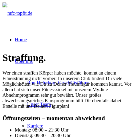
Home
Straffung
.
Über uns
Wer einen straffen Körper haben möchte, kommt an einem
Fitnesstraining nicht vorbei! In unserem Club findest Du viele
Ron Haferkorn Geschäftsführer
Möglichkeiten wie Du zu Deiner Traumfigur kommen kannst. Vor
allem hat sich unser Fitnesszirkel mit unserem My-line
Abnehmprogramm sehr gut bewährt. Unser großes
abwechslungsreiches Kursprogramm hilft Dir ebenfalls dabei.
Unser Team
Erstelle mit uns Deinen Figurplan!
Öffnungszeiten – momentan abweichend
Karriere
Montag: 08:00 – 21:30 Uhr
Dienstag: 09:30 – 20:30 Uhr