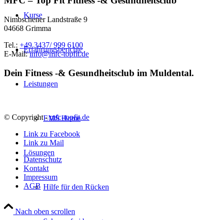
MFC – Top Fit Fitness -& Gesundheitsclub
Kurse
Nimbschener Landstraße 9
04668 Grimma
Tel.:
+49 3437/ 999 6100
Erfahrungsberichte
E-Mail:
info@mfc-topfit.de
Dein Fitness -& Gesundheitsclub im Muldental.
Leistungen
© Copyright -
mfc-topfit.de
EMS Home
Link zu Facebook
Link zu Mail
Lösungen
Datenschutz
Kontakt
Impressum
AGB
Hilfe für den Rücken
Nach oben scrollen